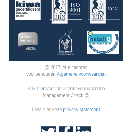
© 2017. Alle rechten
voorbehouden
Algemene voorwaarden
Klik
hier
voor de licentievoorwaarden
Management Check ©
Lees hier onze
privacy statement