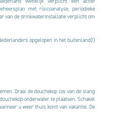
ederland wettelijk verplicht een actief
beheersplan met risicoanalyse
, periodieke
aar van de drinkwaterinstallatie verplicht om
 Nederlanders opgelopen in het buitenland(!)
 nemen. Draai de douchekop los van de slang
e douchekop onderwater te plaatsen. Schakel
wanneer u weer thuis komt van vakantie. De