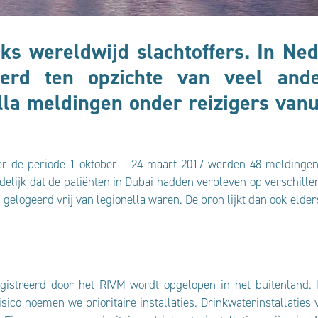
jks wereldwijd slachtoffers. In Ne
oerd ten opzichte van veel ande
lla meldingen onder reizigers vanu
 periode 1 oktober – 24 maart 2017 werden 48 meldingen g
delijk dat de patiënten in Dubai hadden verbleven op verschille
elogeerd vrij van legionella waren. De bron lijkt dan ook elder
istreerd door het RIVM wordt opgelopen in het buitenland.
 risico noemen we prioritaire installaties. Drinkwaterinstallatie