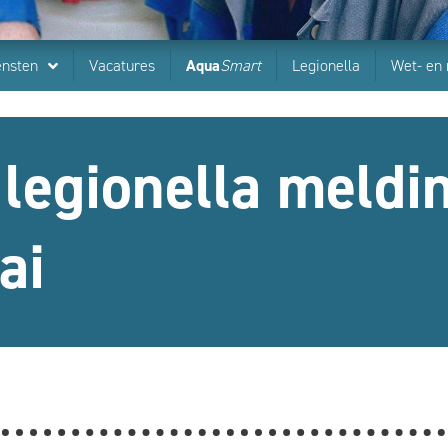
ensten
Vacatures
Aqua
Smart
Legionella
Wet- en 
 legionella meldi
ai