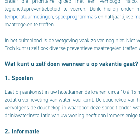
onder die prioritaire groep met een verhoogd risico. E
legionellapreventiebeleid te voeren. Denk hierbij onde
temperatuurmetingen
,
spoelprogramma’s
en halfjaarlijkse
mo
maatregelen te treffen.
In het buitenland is de wetgeving vaak zo ver nog niet. Niet 
Toch kunt u zelf ook diverse preventieve maatregelen treffen 
Wat kunt u zelf doen wanneer u op vakantie gaat?
1. Spoelen
Laat bij aankomst in uw hotelkamer de kranen circa 10 á 15 
zodat u verneveling van water voorkomt. De douchekop van he
vervolgens de douchekop in waardoor deze sproeit onder wat
drinkwaterinstallatie van uw woning heeft dan immers enige ti
2. Informatie