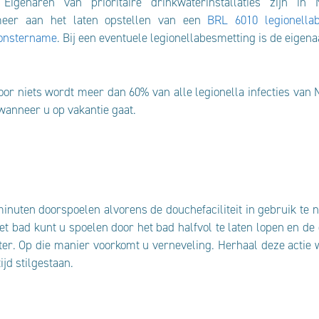
igenaren van prioritaire drinkwaterinstallaties zijn in N
r meer aan het laten opstellen van een
BRL 6010 legionella
nstername
. Bij een eventuele legionellabesmetting is de eigen
voor niets wordt meer dan 60% van alle legionella infecties van
wanneer u op vakantie gaat.
minuten doorspoelen alvorens de douchefaciliteit in gebruik te
t bad kunt u spoelen door het bad halfvol te laten lopen en d
er. Op die manier voorkomt u verneveling. Herhaal deze actie 
jd stilgestaan.