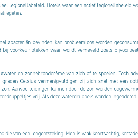
ueel legionellabeleid. Hotels waar een actief legionellabelei
atregelen.
gionellabacteriën bevinden, kan probleemloos worden geconsum
bij voorkeur plekken waar wordt verneveld zoals bijvoorbeel
twater en zonnebrandcrème van zich af te spoelen. Toch advi
5 graden Celsius vermenigvuldigen zij zich snel met een opt
le zon. Aanvoerleidingen kunnen door de zon worden opgewarmd
terdruppeltjes vrij. Als deze waterdruppels worden ingeademd e
p die van een longontsteking. Men is vaak koortsachtig, kortade