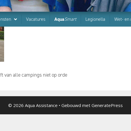
ensten
Vacatures
Aqua
Smart
Legionella
Wet- en 
ft van alle campings niet op orde
© 2026 Aqua Assistance
• Gebouwd met
GeneratePress